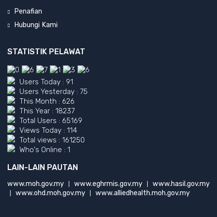
Penafian
Hubungi Kami
STATISTIK PELAWAT
Users Today : 91
Users Yesterday : 75
This Month : 626
This Year : 18237
Total Users : 65169
Views Today : 114
Total views : 161250
Who's Online : 1
LAIN-LAIN PAUTAN
www.moh.gov.my
www.eghrmis.gov.my
www.hasil.gov.my
|
|
www.ohd.moh.gov.my
www.alliedhealth.moh.gov.my
|
|