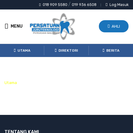
/
018 909 5580
019 936 6508
Log Masuk
|
MENU
AHLI
UTAMA
DIREKTORI
BERITA
Tentang Kami
Utama
Tentang Kami
TENTANG KAMI